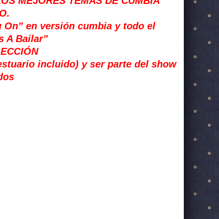
 LOS MEJORES TEMAS DE CUMBIA
O.
g On” en versión cumbia y todo el
 A Bailar”
LECCIÓN
stuario incluido
) y ser parte del show
dos