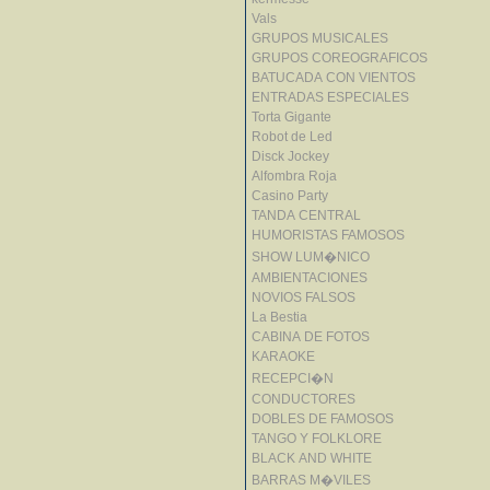
Vals
GRUPOS MUSICALES
GRUPOS COREOGRAFICOS
BATUCADA CON VIENTOS
ENTRADAS ESPECIALES
Torta Gigante
Robot de Led
Disck Jockey
Alfombra Roja
Casino Party
TANDA CENTRAL
HUMORISTAS FAMOSOS
SHOW LUM�NICO
AMBIENTACIONES
NOVIOS FALSOS
La Bestia
CABINA DE FOTOS
KARAOKE
RECEPCI�N
CONDUCTORES
DOBLES DE FAMOSOS
TANGO Y FOLKLORE
BLACK AND WHITE
BARRAS M�VILES