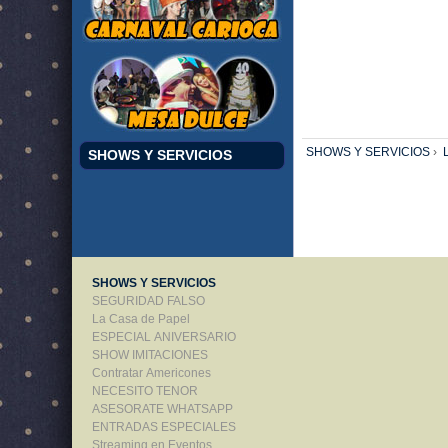
SHOWS Y SERVICIOS
›
L
SHOWS Y SERVICIOS
SHOWS Y SERVICIOS
SEGURIDAD FALSO
La Casa de Papel
ESPECIAL ANIVERSARIO
SHOW IMITACIONES
Contratar Americones
NECESITO TENOR
ASESORATE WHATSAPP
ENTRADAS ESPECIALES
Streaming en Eventos