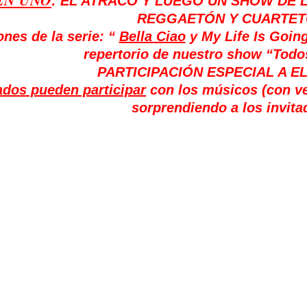
: EL ATRACO Y LUEGO UN SHOW DE
REGGAETÓN Y CUARTET
nes de la serie: “
Bella Ciao
y
My Life Is Goin
repertorio de nuestro show
“Todos
PARTICIPACIÓN ESPECIAL A E
dos pueden participar
con los músicos (
con ve
sorprendiendo a los invita