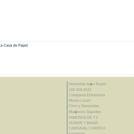
a Casa de Papel
Humorista Iv�n Russo
155 428.2631
Comparsa Entrerriana
Mozos Locos
Circo y Zanquistas
Mu�ecos Gigantes
FAMOSOS DE T.V.
HUMOR Y MAGIA
CARNAVAL CARIOCA
kermesse